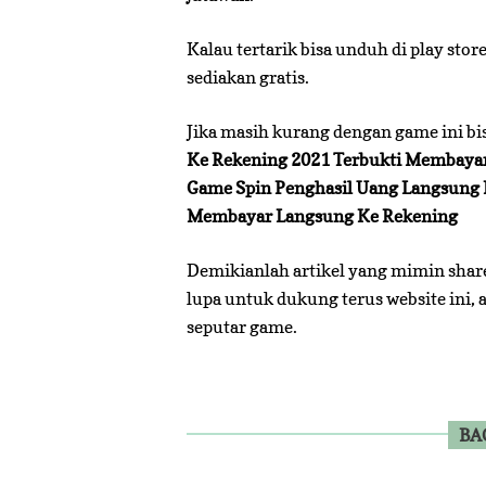
Kalau tertarik bisa unduh di play store
sediakan gratis.
Jika masih kurang dengan game ini bis
Ke Rekening 2021 Terbukti Membayar
Game Spin Penghasil Uang Langsung K
Membayar Langsung Ke Rekening
Demikianlah artikel yang mimin share
lupa untuk dukung terus website ini, 
seputar game.
BA