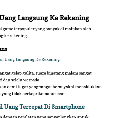
l Uang Langsung Ke Rekening
game terpopuler yang banyak di mainkan oleh
g ke rekening.
ans
ngat gelap gulita, suara binatang malam sangat
i dan selalu waspada.
an demi tugas yang sangat berat yakni menaklukkan
yang tidak berkeprikemanusiaan.
l Uang Tercepat Di Smartphone
dengan peralatan yang sangat lengkap untuk