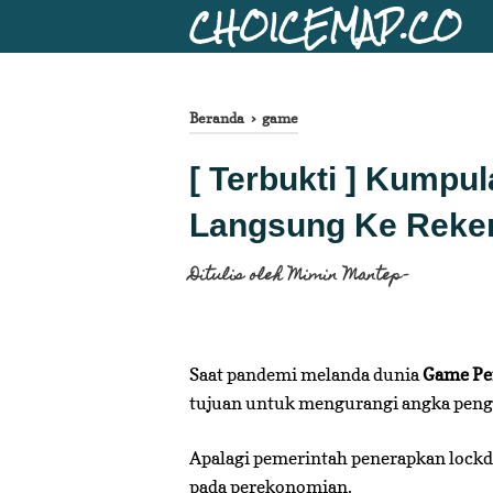
CHOICEMAP.CO
Beranda
›
game
[ Terbukti ] Kump
Langsung Ke Reke
Ditulis oleh
Mimin Mantep
")}relatedUrls.splice(0,relatedUrl
//]]>
Saat pandemi melanda dunia
Game Pe
tujuan untuk mengurangi angka pen
Apalagi pemerintah penerapkan lock
pada perekonomian.