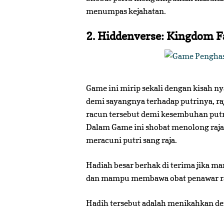
menumpas kejahatan.
2. Hiddenverse: Kingdom F
Game ini mirip sekali dengan kisah ny
demi sayangnya terhadap putrinya, r
racun tersebut demi kesembuhan putri
Dalam Game ini shobat menolong raj
meracuni putri sang raja.
Hadiah besar berhak di terima jika 
dan mampu membawa obat penawar r
Hadih tersebut adalah menikahkan den