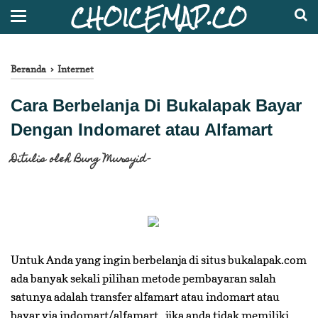
CHOICEMAP.CO
Beranda
›
Internet
Cara Berbelanja Di Bukalapak Bayar
Dengan Indomaret atau Alfamart
Ditulis oleh
Bung Mursyid
")}relatedUrls.splice(0,relatedUrls.length),relatedTit
//]]>
Untuk Anda yang ingin berbelanja di situs bukalapak.com
ada banyak sekali pilihan metode pembayaran salah
satunya adalah transfer alfamart atau indomart atau
bayar via indomart/alfamart, jika anda tidak memiliki