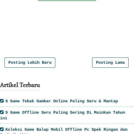
", numPosts: 8, titleLength: "auto", thumbnailWidth:
250, thumbnailHeight: 170, noImage:
"//3.bp.blogspot.com/-
ltyYh4ysBHI/U04MKlHc6pI/AAAAAAAADQo/PFxXaGZu9PQ/w255-
h170-c/no-image.png", containerId: "related-post-
8929000405727396458", newTabLink: false, moreText:
"Read More", widgetStyle: 3, callBack: function() {}
};
Posting Lebih Baru
Posting Lama
Artikel Terbaru
6 Game Tebak Gambar Online Paling Seru & Mantap
5 Game Offline Seru Paling Sering Di Mainkan Tahun
ini
Koleksi Game Balap Mobil Offline Pc Spek Ringan dan