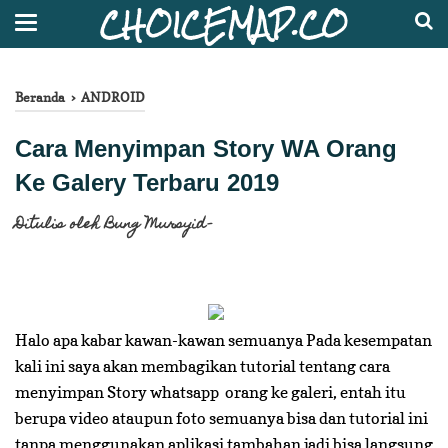
CHOICEMAP.CO
Beranda
›
ANDROID
Cara Menyimpan Story WA Orang
Ke Galery Terbaru 2019
Ditulis oleh
Bung Mursyid
")}relatedUrls.splice(0,relatedUrls.length),relatedTit
//]]>
Halo apa kabar kawan-kawan semuanya Pada kesempatan
kali ini saya akan membagikan tutorial tentang cara
menyimpan Story whatsapp orang ke galeri, entah itu
berupa video ataupun foto semuanya bisa dan tutorial ini
tanpa menggunakan aplikasi tambahan jadi bisa langsung