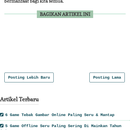
bermanfaat bagi kita semua.
BAGIKAN ARTIKEL INI
", numPosts: 8, titleLength: "auto", thumbnailWidth:
250, thumbnailHeight: 170, noImage:
"//3.bp.blogspot.com/-
ltyYh4ysBHI/U04MKlHc6pI/AAAAAAAADQo/PFxXaGZu9PQ/w255-
h170-c/no-image.png", containerId: "related-post-
3601475462914295642", newTabLink: false, moreText:
"Read More", widgetStyle: 3, callBack: function() {}
};
Posting Lebih Baru
Posting Lama
Artikel Terbaru
6 Game Tebak Gambar Online Paling Seru & Mantap
5 Game Offline Seru Paling Sering Di Mainkan Tahun