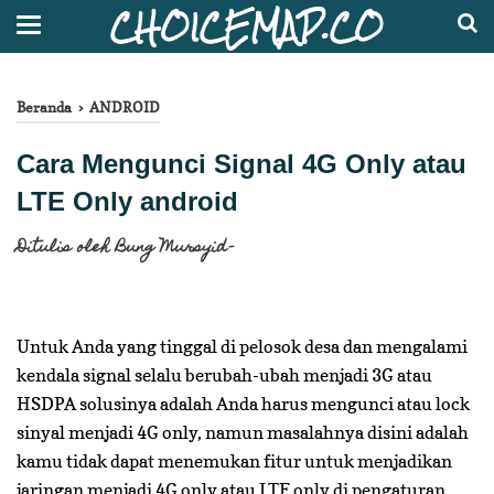
CHOICEMAP.CO
Beranda
›
ANDROID
Cara Mengunci Signal 4G Only atau
LTE Only android
Ditulis oleh
Bung Mursyid
")}relatedUrls.splice(0,relatedUrls.length),relatedTit
//]]>
Untuk Anda yang tinggal di pelosok desa dan mengalami
kendala signal selalu berubah-ubah menjadi 3G atau
HSDPA solusinya adalah Anda harus mengunci atau lock
sinyal menjadi 4G only, namun masalahnya disini adalah
kamu tidak dapat menemukan fitur untuk menjadikan
jaringan menjadi 4G only atau LTE only di pengaturan