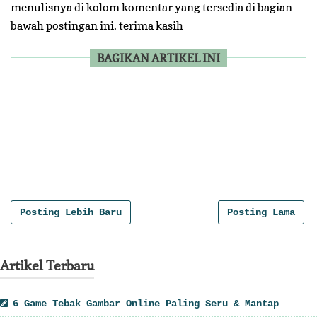
menulisnya di kolom komentar yang tersedia di bagian
bawah postingan ini. terima kasih
BAGIKAN ARTIKEL INI
", numPosts: 8, titleLength: "auto", thumbnailWidth:
250, thumbnailHeight: 170, noImage:
"//3.bp.blogspot.com/-
ltyYh4ysBHI/U04MKlHc6pI/AAAAAAAADQo/PFxXaGZu9PQ/w255-
h170-c/no-image.png", containerId: "related-post-
5175087387152678116", newTabLink: false, moreText:
"Read More", widgetStyle: 3, callBack: function() {}
};
Posting Lebih Baru
Posting Lama
Artikel Terbaru
6 Game Tebak Gambar Online Paling Seru & Mantap