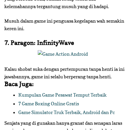
kelemahannya tergantung musuh yang di hadapi.
Musuh dalam game ini penguasa kegelapan wah semakin
keren ini.
7. Paragon: InfinityWave
Kalau shobat suka dengan pertempuran tanpa henti ia ini
jawabannya, game ini selalu berperang tanpa henti.
Baca Juga:
Kumpulan Game Pesawat Temput Terbaik
7 Game Boxing Online Gratis
Game Simulator Truk Terbaik, Android dan Pc
Senjata yang di gunakan hanya granat dan senapan laras