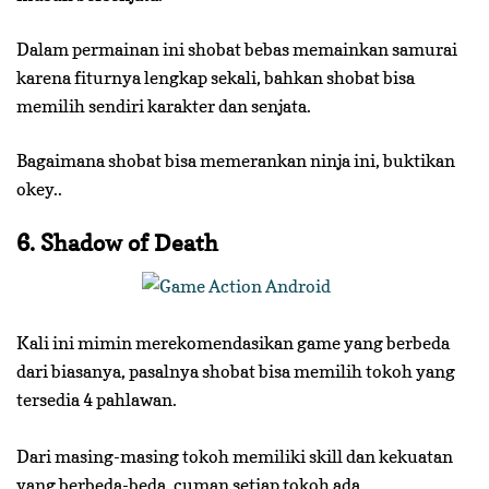
Dalam permainan ini shobat bebas memainkan samurai
karena fiturnya lengkap sekali, bahkan shobat bisa
memilih sendiri karakter dan senjata.
Bagaimana shobat bisa memerankan ninja ini, buktikan
okey..
6. Shadow of Death
Kali ini mimin merekomendasikan game yang berbeda
dari biasanya, pasalnya shobat bisa memilih tokoh yang
tersedia 4 pahlawan.
Dari masing-masing tokoh memiliki skill dan kekuatan
yang berbeda-beda, cuman setiap tokoh ada