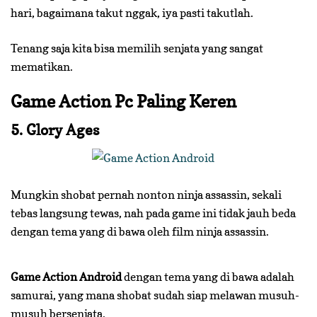
hari, bagaimana takut nggak, iya pasti takutlah.
Tenang saja kita bisa memilih senjata yang sangat
mematikan.
Game Action Pc Paling Keren
5. Glory Ages
Mungkin shobat pernah nonton ninja assassin, sekali
tebas langsung tewas, nah pada game ini tidak jauh beda
dengan tema yang di bawa oleh film ninja assassin.
Game Action Android
dengan tema yang di bawa adalah
samurai, yang mana shobat sudah siap melawan musuh-
musuh bersenjata.